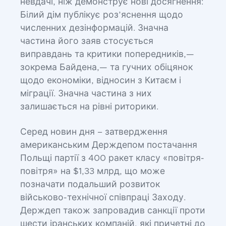
невдачі, ніж демонструє нові досягнення:
Білий дім публікує роз’яснення щодо
численних дезінформацій. Значна
частина його заяв стосується
виправдань та критики попередників,—
зокрема Байдена,— та гучних обіцянок
щодо економіки, відносин з Китаєм і
міграції. Значна частина з них
залишається на рівні риторики.
Серед новин дня – затвердження
американським Держдепом постачання
Польщі партії з 400 ракет класу «повітря-
повітря» на $1,33 млрд, що може
позначати подальший розвиток
військово-технічної співпраці Заходу.
Держдеп також запровадив санкції проти
шести іранських компаній, які причетні до