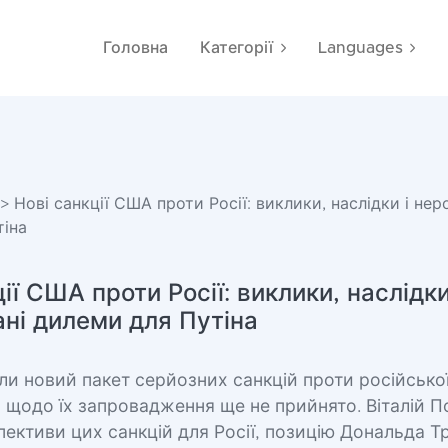
Головна
Категорії
Languages
> Нові санкції США проти Росії: виклики, наслідки і неро
тіна
ії США проти Росії: виклики, наслідки
ані дилеми для Путіна
и новий пакет серйозних санкцій проти російської
 щодо їх запровадження ще не прийнято. Віталій 
пективи цих санкцій для Росії, позицію Дональда Т