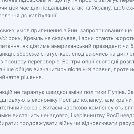
 почав підозрювати, що Путін просто затягує пере
чи цей час для подальших атак на Україну, щоб сх
елення до капітуляції.
йських умов припинення війни, запропонованих ще
22 року, Кремль не скасував, і вони стають жорст
питання, як діятиме американський президент: чи
нкції, збереже статус-кво, сподіваючись на дипло
 з процесу переговорів. Всі три опції сьогодні роз
аніше обіцяв визначитись після 8-9 травня, проте н
ийняття рішення.
кцій не гарантує швидкої зміни політики Путіна. За
штовхують економіку Росії до колапсу, але країни
атегічний союз з Китаєм частково компенсують впл
римки вистачить ненадовго, і керівництву Росії невд
бирати: продовжувати війну чи відновлювати ресу