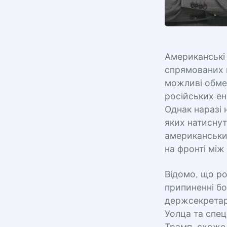
Американські
спрямованих п
можливі обме
російських ен
Однак наразі 
яких натиснут
американськи
на фронті між
Відомо, що ро
припиненні бо
держсекретар
Уолца та спец