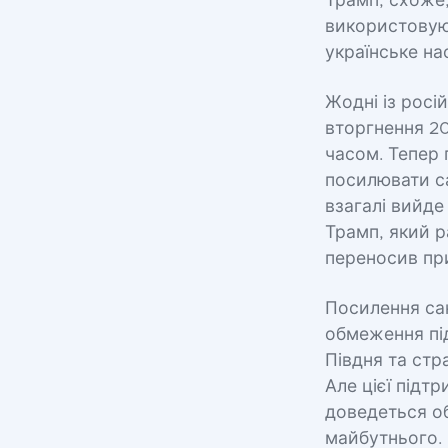
Трамп, схоже,
використовую
українське нас
Жодні із росі
вторгнення 20
часом. Тепер 
посилювати са
взагалі вийде
Трамп, який р
переносив пр
Посилення сан
обмеження під
Півдня та стр
Але цієї підт
доведеться о
майбутнього.