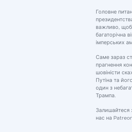
Головне питан
президентства
важливо, щоб 
багаторічна в
імперських ам
Саме зараз ст
прагнення кон
шовіністи ск
Путіна та йог
один з небага
Трампа.
Залишайтеся з
нас на Patreo