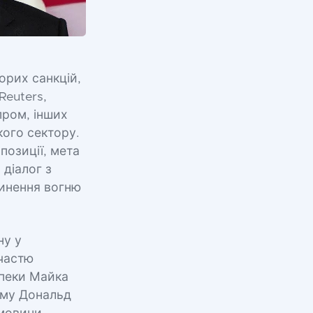
орих санкцій,
Reuters,
пром, інших
кого сектору.
опозиції, мета
 діалог з
пинення вогню
ну у
участю
пеки Майка
Тому Дональд