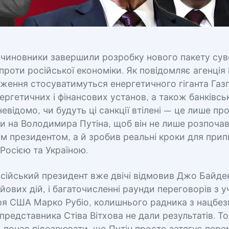
 чиновники завершили розробку нового пакету сув
роти російської економіки. Як повідомляє агенція 
ження стосуватимуться енергетичного гіганта Газ
ергетичних і фінансових установ, а також банківсь
невідомо, чи будуть ці санкції втілені — це лише пр
и на Володимира Путіна, щоб він не лише розпочав
м президентом, а й зробив реальні кроки для при
 Росією та Україною.
сійський президент вже двічі відмовив Джо Байде
йових дій, і багаточисленні раунди переговорів з 
я США Марко Рубіо, колишнього радника з нацбез
представника Стіва Вітхова не дали результатів. 