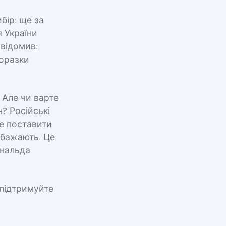
бір: ще за
 України
свідомив:
поразки
 Але чи варте
? Російські
е поставити
 бажають. Це
ональда
 підтримуйте