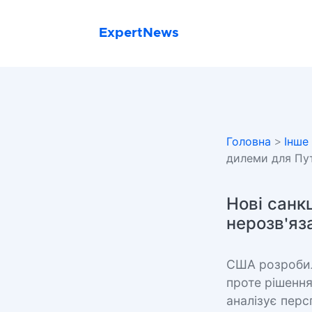
ExpertNews
Головна
>
Інше
дилеми для Пу
Нові санкц
нерозв'яз
США розробил
проте рішення
аналізує перс