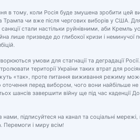
ня в тому, коли Росія буде змушена зробити цей ви
 Трампа чи вже після чергових виборів у США. Для
санкції стали настільки руйнівними, аби Кремль у
ійна лише призведе до глибокої кризи і неминучої 
біцій.
ворюються умови для стагнації та деградації Росії.
тролювати території України таких втрат для росіян
ажуть «так», проте питання виживання режиму мож
о оточення перед вибором, чого вони найбільше не
тьох шансів завершити війну ще під час каденції Д
 нами, підписуйтеся на канал та соціальні мережі,
n. Перемоги і миру всім!