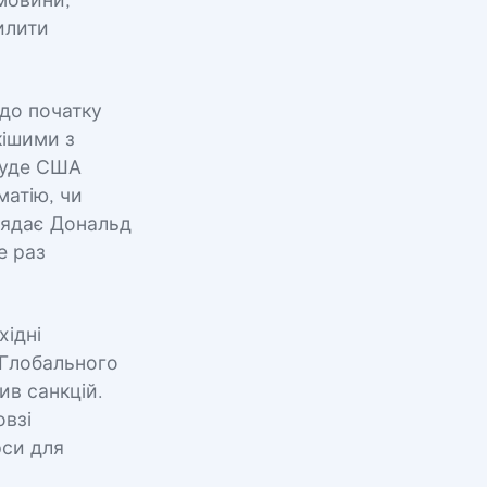
мовини,
илити
 до початку
кішими з
 буде США
матію, чи
глядає Дональд
е раз
хідні
 Глобального
ив санкцій.
овзі
рси для