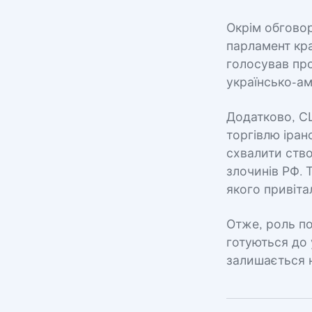
Окрім обговор
парламент кра
голосував пр
українсько-а
Додатково, СШ
торгівлю іран
схвалити ств
злочинів РФ. 
якого привіта
Отже, роль по
готуються до 
залишається н