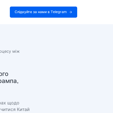
Слідкуйте за нами в Telegram
оцесу між
ого
рампа,
рах щодо
учитися Китай