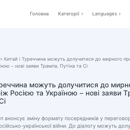
Головна
Категорії
Languages
> Китай і Туреччина можуть долучитися до мирного пр
ною – нові заяви Трампа, Путіна та Сі
уреччина можуть долучитися до мирн
іж Росією та Україною – нові заяви Т
Сі
п анонсує зміну формату посередників у перегово
сійсько-української війни. До діалогу можуть дол