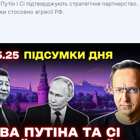
 Путін і Сі підтверджують стратегічне партнерство,
оки стосовно агресії РФ.