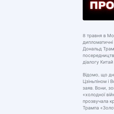
8 травня в Мо
дипломатичні 
Дональд Трам
посередництва
діалогу Китай
Відомо, що дн
Цзіньпіном і 
заяв. Вони, з
«холодної вій
прозвучала к
Трампа «Золо