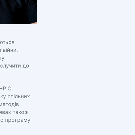
уються
 війни.
ту
долучити до
НР Сі
зку спільних
методів
аявах також
но програму