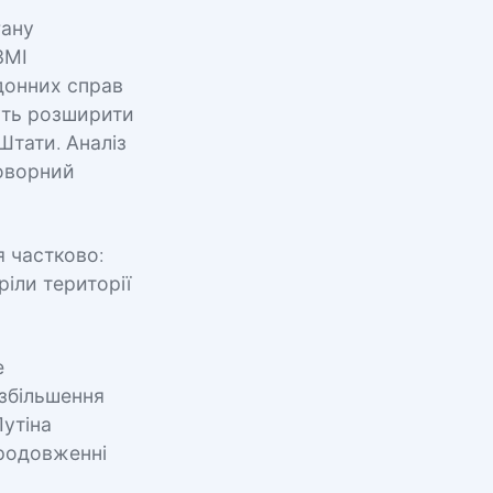
гану
ЗМІ
рдонних справ
уть розширити
Штати. Аналіз
говорний
я частково:
іли території
е
 збільшення
Путіна
продовженні