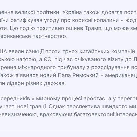
ення великої політики, Україна також досягла пост
їни ратифікував угоду про корисні копалини – жод
оти. Цю подію позитивно оцінив Трамп, що може зм
мериканське партнерство.
А ввели санкції проти трьох китайських компаній
ською нафтою, а ЄС, під час очікуваного візиту до 
орення міжнародного трибуналу з розслідування в
Також з’явився новий Папа Римський – американец
ли лідери різних держав.
середників у мирному процесі зростає, а у перег
участі нові гравці. Однак перспектива швидкого м
евизначеною, враховуючи багатовекторні інтереси