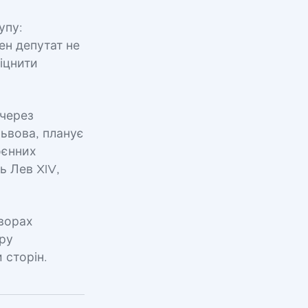
упу:
ен депутат не
іцнити
 через
Львова, планує
оєнних
ь Лев XIV,
оворах
иру
 сторін.