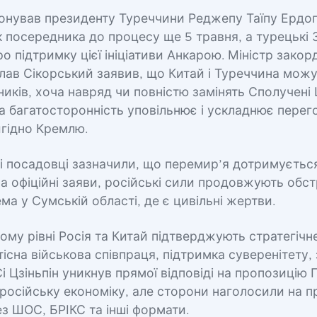
онував президенту Туреччини Реджепу Таїпу Ердо
 посередника до процесу ще 5 травня, а турецькі 
о підтримку цієї ініціативи Анкарою. Міністр зако
лав Сікорський заявив, що Китай і Туреччина мож
иків, хоча навряд чи повністю замінять Сполучені 
ка багатосторонність уповільнює і ускладнює пере
игідно Кремлю.
кі посадовці зазначили, що перемир’я дотримуєтьс
 офіційні заяви, російські сили продовжують обстр
ема у Сумській області, де є цивільні жертви.
му рівні Росія та Китай підтверджують стратегічн
тісна військова співпраця, підтримка суверенітету,
Сі Цзіньпін уникнув прямої відповіді на пропозицію 
 російську економіку, але сторони наголосили на 
ез ШОС, БРІКС та інші формати.