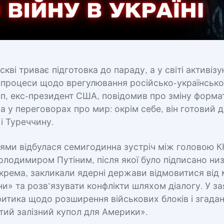
скві триває підготовка до параду, а у світі активіз
процеси щодо врегулювання російсько-української
п, екс-президент США, повідомив про зміну форма
 у переговорах про мир: окрім себе, він готовий 
 і Туреччину.
ями відбулася семигодинна зустріч між головою К
Володимиром Путіним, після якої було підписано ни
окрема, закликали ядерні держави відмовитися від 
ни» та розв’язувати конфлікти шляхом діалогу. У з
ритика щодо розширення військових блоків і згада
тий залізний купол для Америки».