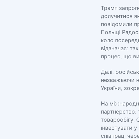
Трамп запроп
долучитися як
повідомили пр
Польщі Радос
коло посередн
відзначає: та
процес, що в
Далі, російсь
незважаючи на
України, зокр
На міжнародно
партнерство: 
товарообігу. 
інвестувати у
співпраці чер