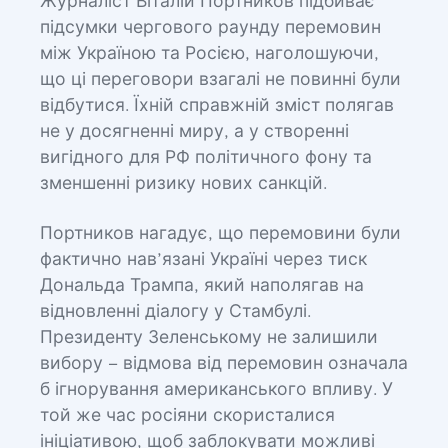
Журналіст Віталій Портников підбиває
підсумки чергового раунду перемовин
між Україною та Росією, наголошуючи,
що ці переговори взагалі не повинні були
відбутися. Їхній справжній зміст полягав
не у досягненні миру, а у створенні
вигідного для РФ політичного фону та
зменшенні ризику нових санкцій.
Портников нагадує, що перемовини були
фактично нав’язані Україні через тиск
Дональда Трампа, який наполягав на
відновленні діалогу у Стамбулі.
Президенту Зеленському не залишили
вибору – відмова від перемовин означала
б ігнорування американського впливу. У
той же час росіяни скористалися
ініціативою, щоб заблокувати можливі