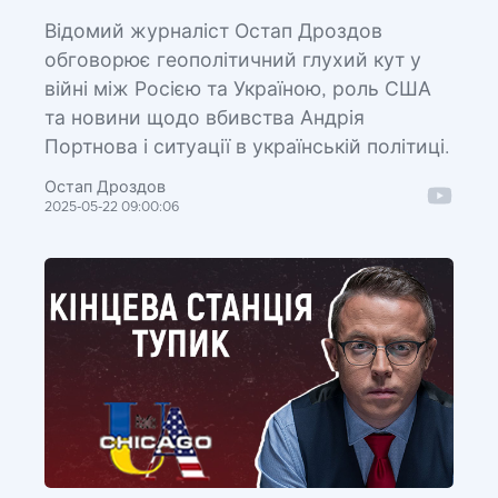
Відомий журналіст Остап Дроздов
обговорює геополітичний глухий кут у
війні між Росією та Україною, роль США
та новини щодо вбивства Андрія
Портнова і ситуації в українській політиці.
Остап Дроздов
2025-05-22 09:00:06