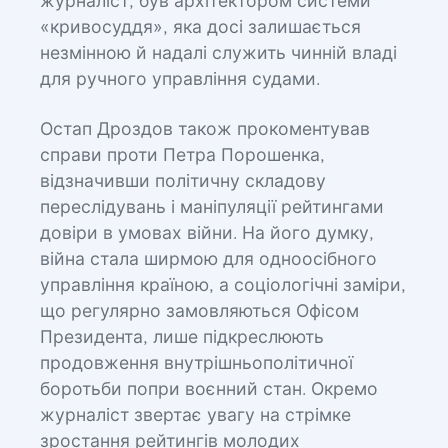
журналіст, був архітектором системи
«кривосуддя», яка досі залишається
незмінною й надалі служить чинній владі
для ручного управління судами.
Остап Дроздов також прокоментував
справи проти Петра Порошенка,
відзначивши політичну складову
переслідувань і маніпуляції рейтингами
довіри в умовах війни. На його думку,
війна стала ширмою для одноосібного
управління країною, а соціологічні заміри,
що регулярно замовляються Офісом
Президента, лише підкреслюють
продовження внутрішньополітичної
боротьби попри воєнний стан. Окремо
журналіст звертає увагу на стрімке
зростання рейтингів молодих