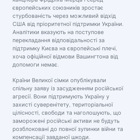
канцлера Фрідріха Мерца і серед
європейських союзників зростає
стурбованість через можливий відхід
США від пріоритетної підтримки України.
Аналітики вказують на поступове
перекладання відповідальності за
підтримку Києва на європейські плечі,
хоча офіційної відмови Вашингтона від
допомоги немає.
Країни Великої сімки опублікували
спільну заяву із засудженням російської
агресії. Вони підтримують Україну у
захисті суверенітету, територіальної
цілісності, свободи та наголошують, що
заморожені російські активи не будуть
розблоковані до повної зупинки війни та
компенсації завданої шкоди.