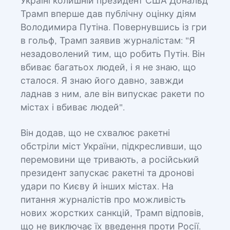
Україні колишній президент США Дональд
Трамп вперше дав публічну оцінку діям
Володимира Путіна. Повернувшись із гри
в гольф, Трамп заявив журналістам: "Я
незадоволений тим, що робить Путін. Він
вбиває багатьох людей, і я не знаю, що
сталося. Я знаю його давно, завжди
ладнав з ним, але він випускає ракети по
містах і вбиває людей".
Він додав, що не схвалює ракетні
обстріли міст України, підкресливши, що
перемовини ще тривають, а російський
президент запускає ракетні та дронові
удари по Києву й інших містах. На
питання журналістів про можливість
нових жорстких санкцій, Трамп відповів,
що не виключає їх введення проти Росії.