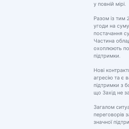
у повній мірі.
Разом із тим 
угоди на суму
постачання су
Частина облад
охоплюють пос
підтримки.
Нові контракт
агресію та є 
підтримки з б
що Захід не з
Загалом ситуа
переговорів з
значної підтр