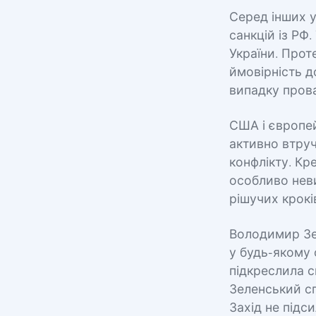
Серед інших 
санкцій із РФ
України. Прот
ймовірність д
випадку пров
США і європей
активно втру
конфлікту. Кр
особливо нев
рішучих крокі
Володимир Зел
у будь-якому ф
підкреслила с
Зеленський с
Захід не підс