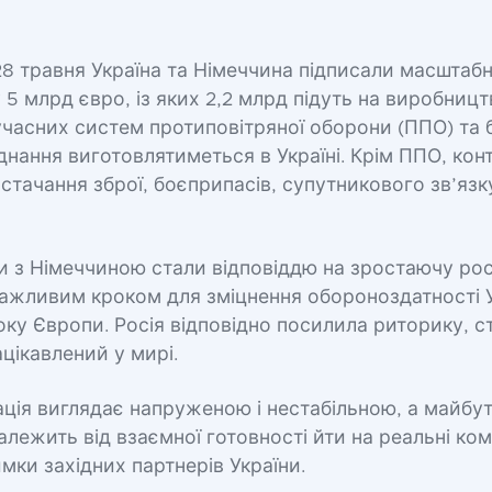
28 травня Україна та Німеччина підписали масштабн
 5 млрд євро, із яких 2,2 млрд підуть на виробницт
часних систем протиповітряної оборони (ППО) та 
нання виготовлятиметься в Україні. Крім ППО, кон
тачання зброї, боєприпасів, супутникового зв’язк
и з Німеччиною стали відповіддю на зростаючу ро
важливим кроком для зміцнення обороноздатності У
оку Європи. Росія відповідно посилила риторику, 
ацікавлений у мирі.
ція виглядає напруженою і нестабільною, а майбу
алежить від взаємної готовності йти на реальні ко
имки західних партнерів України.