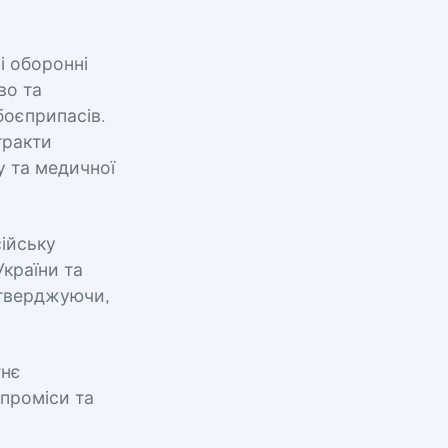
і оборонні
во та
боєприпасів.
тракти
у та медичної
сійську
країни та
стверджуючи,
тнє
мпроміси та