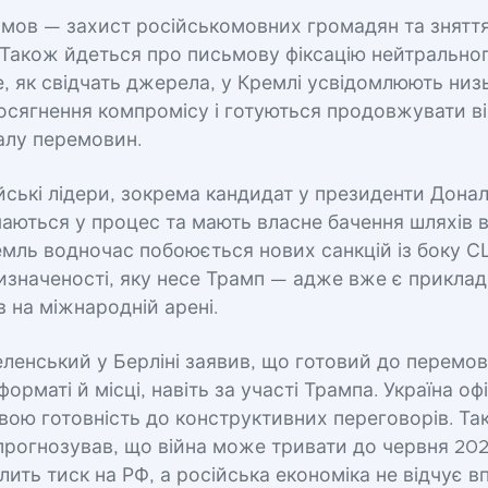
умов — захист російськомовних громадян та знятт
. Також йдеться про письмову фіксацію нейтрально
е, як свідчать джерела, у Кремлі усвідомлюють низ
осягнення компромісу і готуються продовжувати вій
алу перемовин.
ські лідери, зокрема кандидат у президенти Дона
чаються у процес та мають власне бачення шляхів 
емль водночас побоюється нових санкцій із боку С
изначеності, яку несе Трамп — адже вже є приклад
в на міжнародній арені.
енський у Берліні заявив, що готовий до перемов
орматі й місці, навіть за участі Трампа. Україна оф
вою готовність до конструктивних переговорів. Т
прогнозував, що війна може тривати до червня 202
илить тиск на РФ, а російська економіка не відчує в