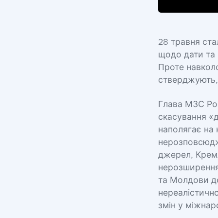
28 травня ста
щодо дати та 
Проте навкол
стверджують, 
Глава МЗС Рос
скасування «
наполягає на 
нерозповсюдже
джерел, Крем
нерозширення 
та Молдови до
нереалістично
змін у міжнар