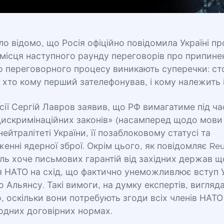
ло відомо, що Росія офіційно повідомила Україні п
місця наступного раунду переговорів про припине
о переговорного процесу виникають суперечки: с
хто кому перший зателефонував, і кому належить і
ії Сергій Лавров заявив, що РФ вимагатиме під ч
дискримінаційних законів» (насамперед щодо мови 
нейтралітеті України, її позаблоковому статусі та
нні ядерної зброї. Окрім цього, як повідомляє Reut
ль хоче письмових гарантій від західних держав 
НАТО на схід, що фактично унеможливлює вступ Ук
 Альянсу. Такі вимоги, на думку експертів, вигляд
, оскільки вони потребують згоди всіх членів НАТО
одних договірних нормах.