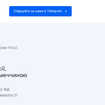
Слідкуйте за нами в Telegram
ви Росії,
ії,
Німеччиною
у від
ивалості