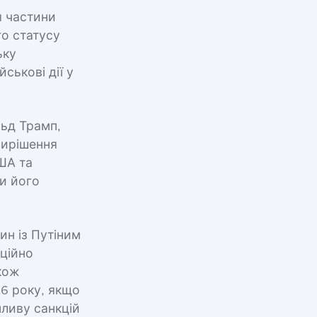
я частини
го статусу
ьку
ськові дії у
льд Трамп,
вирішення
ША та
и його
ин із Путіним
іційно
акож
6 року, якщо
пливу санкцій