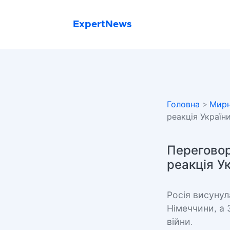
ExpertNews
Головна
>
Мирн
реакція Україн
Переговор
реакція У
Росія висунул
Німеччини, а
війни.