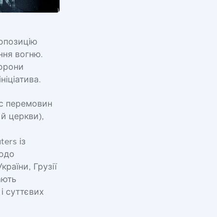
ропозицію
ння вогню.
торони
ніціатива.
ас перемовин
й церкви),
ers із
щодо
раїни, Грузії
ають
 і суттєвих