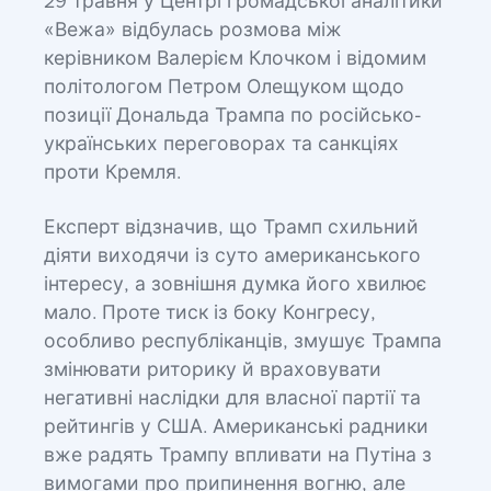
29 травня у Центрі громадської аналітики
«Вежа» відбулась розмова між
керівником Валерієм Клочком і відомим
політологом Петром Олещуком щодо
позиції Дональда Трампа по російсько-
українських переговорах та санкціях
проти Кремля.
Експерт відзначив, що Трамп схильний
діяти виходячи із суто американського
інтересу, а зовнішня думка його хвилює
мало. Проте тиск із боку Конгресу,
особливо республіканців, змушує Трампа
змінювати риторику й враховувати
негативні наслідки для власної партії та
рейтингів у США. Американські радники
вже радять Трампу впливати на Путіна з
вимогами про припинення вогню, але