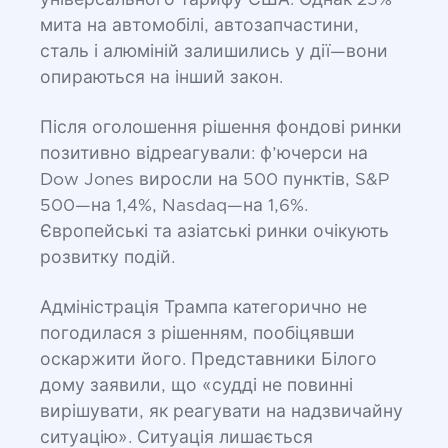
універсального тарифу США. Однак 25%
мита на автомобілі, автозапчастини,
сталь і алюміній залишились у дії—вони
опираються на інший закон.
Після оголошення рішення фондові ринки
позитивно відреагували: ф’ючерси на
Dow Jones виросли на 500 пунктів, S&P
500—на 1,4%, Nasdaq—на 1,6%.
Європейські та азіатські ринки очікують
розвитку подій.
Адміністрація Трампа категорично не
погодилася з рішенням, пообіцявши
оскаржити його. Представники Білого
дому заявили, що «судді не повинні
вирішувати, як реагувати на надзвичайну
ситуацію». Ситуація лишається