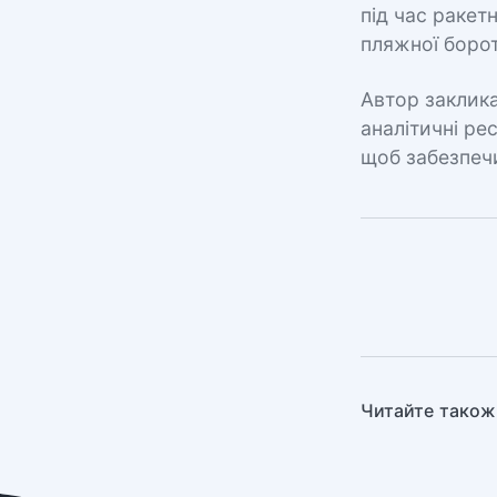
під час ракет
пляжної боро
Автор заклика
аналітичні ре
щоб забезпечи
Читайте також