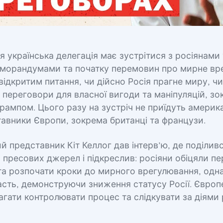
ня українська делегація має зустрітися з росіянами
еморандумами та початку перемовин про мирне вр
ідкритим питання, чи дійсно Росія прагне миру, ч
переговори для власної вигоди та маніпуляцій, зо
Трампом. Цього разу на зустріч не приїдуть америка
авники Європи, зокрема британці та французи.
 представник Кіт Келлог дав інтерв’ю, де поділив
 пресових джерел і підкреслив: росіяни обіцяли п
а розпочати кроки до мирного врегулювання, одн
сть, демонструючи зниження статусу Росії. Європе
гати контролювати процес та слідкувати за діями 