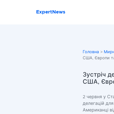
ExpertNews
Головна
>
Мирн
США, Європи та
Зустріч д
США, Євро
2 червня у Ст
делегацій дл
Американці ві