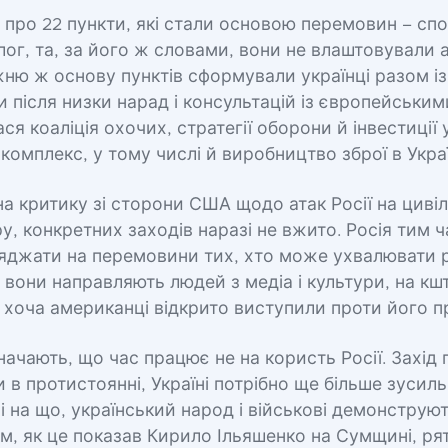
 про 22 пункти, які стали основою перемовин – спо
ог, та, за його ж словами, вони не влаштовували ан
жню ж основу пунктів сформували українці разом і
 після низки нарад і консультацій із європейським
я коаліція охочих, стратегії оборони й інвестиції 
омплекс, у тому числі й виробництво зброї в Украї
 критику зі сторони США щодо атак Росії на циві
у, конкретних заходів наразі не вжито. Росія тим 
ряджати на перемовини тих, хто може ухвалювати р
 вони направляють людей з медіа і культури, на кш
хоча американці відкрито виступили проти його п
начають, що час працює не на користь Росії. Захід
 в протистоянні, Україні потрібно ще більше зусиль
 на що, український народ і військові демонструю
зм, як це показав Кирило Ільяшенко на Сумщині, р