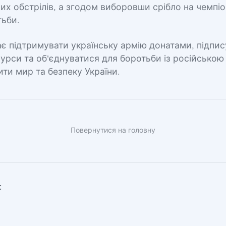
них обстрілів, а згодом виборовши срібло на чемпіон
тьби.
є підтримувати українську армію донатами, підпис
сурси та об'єднуватися для боротьби із російсько
ти мир та безпеку України.
Повернутися на головну
: