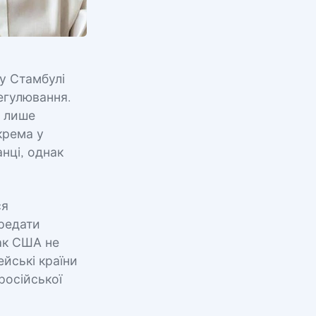
 у Стамбулі
егулювання.
и лише
крема у
нці, однак
ся
ередати
ак США не
йські країни
російської