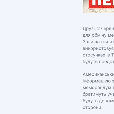
Друзі, 2 черв
для обміну м
Залишається в
використовує 
стосунках із 
будуть предст
Американський
інформацією з
меморандум т
братимуть уча
будуть допома
сторони.