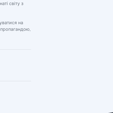
аті світу з
уватися на
ю пропагандою,