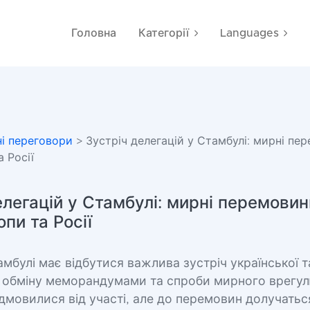
Головна
Категорії
Languages
і переговори
> Зустріч делегацій у Стамбулі: мирні пе
 Росії
елегацій у Стамбулі: мирні перемовин
пи та Росії
амбулі має відбутися важлива зустріч української т
я обміну меморандумами та спроби мирного врегул
дмовилися від участі, але до перемовин долучатьс