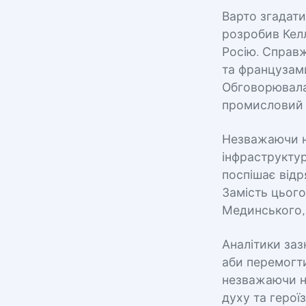
Варто згадати
розробив Келл
Росію. Справ
та французами
Обговорювалас
промисловий к
Незважаючи на
інфраструктур
поспішає від
Замість цього
Мединського, 
Аналітики заз
аби перемогти
незважаючи ні
духу та герої