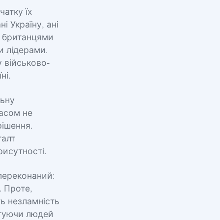
чатку їх
і Україну, ані
з британцями
и лідерами.
у військово-
ні.
льну
часом не
ішення.
талт
рисутності.
 переконаний:
. Проте,
ть незламність
ятуючи людей