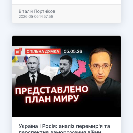
Віталій Портніков
2026-05-05 14:57:56
Україна і Росія: аналіз перемир'я та
перспектив замороження війни