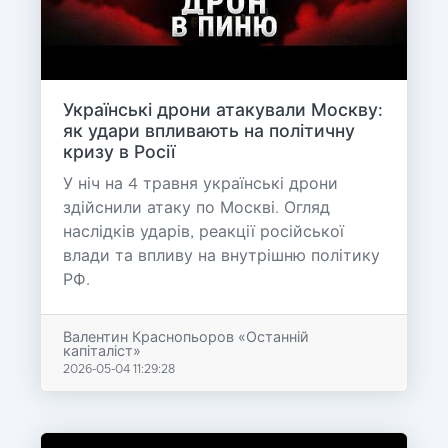
Українські дрони атакували Москву:
як удари впливають на політичну
кризу в Росії
У ніч на 4 травня українські дрони
здійснили атаку по Москві. Огляд
наслідків ударів, реакції російської
влади та впливу на внутрішню політику
РФ.
Валентин Краснопьоров «Останній
капіталіст»
2026-05-04 11:29:28