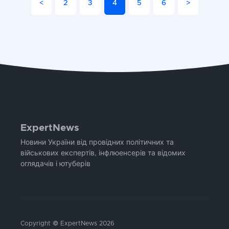
<
2
3
4
5
6
>
ExpertNews
Новини України від провідних політичних та
військових експертів, інфлюенсерів та відомих
оглядачів і ютуберів
Copyright © ExpertNews 2026