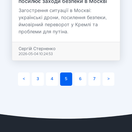
посилює заходи безпеки в Москві
Загострення ситуації в Москві:
українські дрони, посилення безпеки,
ймовірний переворот у Кремлі та
проблеми для путіна.
Сергій Стерненко
2026-05-04 10:24:53
<
3
4
5
6
7
>