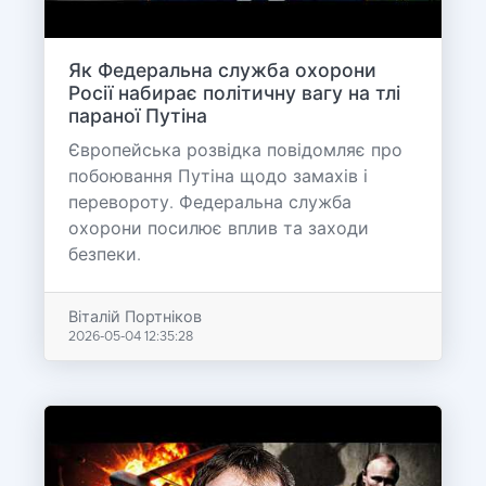
Як Федеральна служба охорони
Росії набирає політичну вагу на тлі
параної Путіна
Європейська розвідка повідомляє про
побоювання Путіна щодо замахів і
перевороту. Федеральна служба
охорони посилює вплив та заходи
безпеки.
Віталій Портніков
2026-05-04 12:35:28