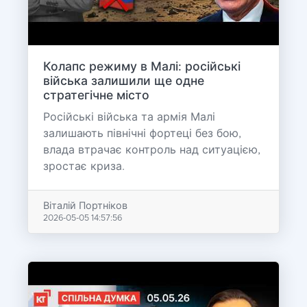
Колапс режиму в Малі: російські
війська залишили ще одне
стратегічне місто
Російські війська та армія Малі
залишають північні фортеці без бою,
влада втрачає контроль над ситуацією,
зростає криза.
Віталій Портніков
2026-05-05 14:57:56