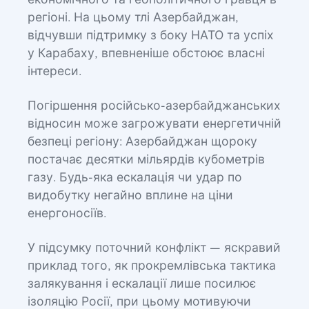
економічного та геополітичного гравця в
регіоні. На цьому тлі Азербайджан,
відчувши підтримку з боку НАТО та успіх
у Карабаху, впевненіше обстоює власні
інтереси.
Погіршення російсько-азербайджанських
відносин може загрожувати енергетичній
безпеці регіону: Азербайджан щороку
постачає десятки мільярдів кубометрів
газу. Будь-яка ескалація чи удар по
видобутку негайно вплине на ціни
енергоносіїв.
У підсумку поточний конфлікт — яскравий
приклад того, як прокремлівська тактика
залякування і ескалації лише посилює
ізоляцію Росії, при цьому мотивуючи