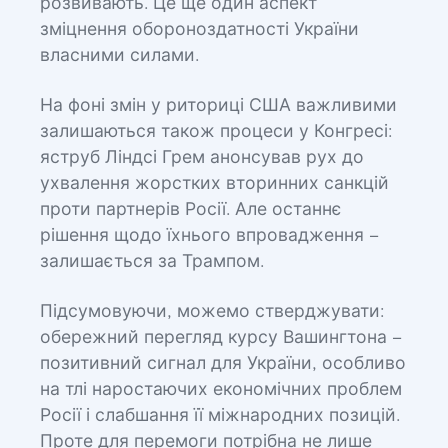
розвивають. Це ще один аспект
зміцнення обороноздатності України
власними силами.
На фоні змін у риториці США важливими
залишаються також процеси у Конгресі:
яструб Ліндсі Грем анонсував рух до
ухвалення жорстких вторинних санкцій
проти партнерів Росії. Але останнє
рішення щодо їхнього впровадження –
залишається за Трампом.
Підсумовуючи, можемо стверджувати:
обережний перегляд курсу Вашингтона –
позитивний сигнал для України, особливо
на тлі наростаючих економічних проблем
Росії і слабшання її міжнародних позицій.
Проте для перемоги потрібна не лише