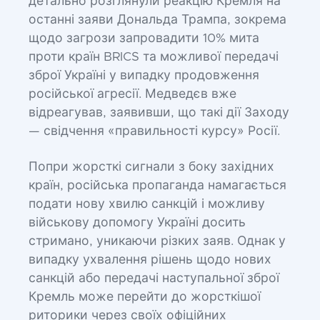
детально розглянули реакцію Кремля на
останні заяви Дональда Трампа, зокрема
щодо загрози запровадити 10% мита
проти країн BRICS та можливої передачі
зброї Україні у випадку продовження
російської агресії. Медведєв вже
відреагував, заявивши, що такі дії Заходу
— свідчення «правильності курсу» Росії.
Попри жорсткі сигнали з боку західних
країн, російська пропаганда намагається
подати нову хвилю санкцій і можливу
військову допомогу Україні досить
стримано, уникаючи різких заяв. Однак у
випадку ухвалення рішень щодо нових
санкцій або передачі наступальної зброї
Кремль може перейти до жорсткішої
риторики через своїх офіційних