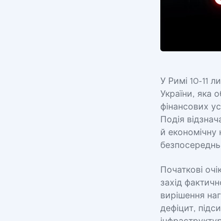
У Римі 10-11 
України, яка 
фінансових у
Подія відзна
й економічну 
безпосередньо
Початкові оч
захід фактич
вирішення на
дефіцит, підс