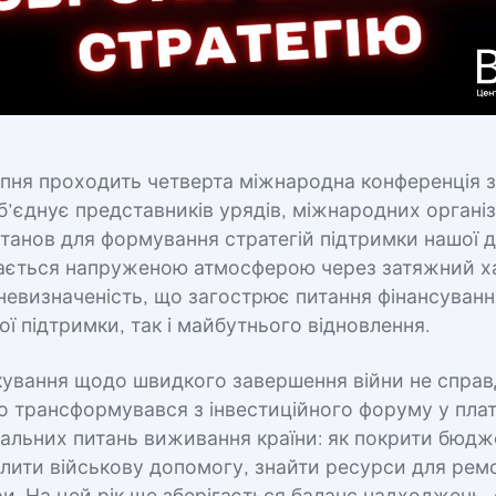
липня проходить четверта міжнародна конференція 
об’єднує представників урядів, міжнародних організ
станов для формування стратегій підтримки нашої 
чається напруженою атмосферою через затяжний х
невизначеність, що загострює питання фінансуванн
ї підтримки, так і майбутнього відновлення.
ікування щодо швидкого завершення війни не спра
но трансформувався з інвестиційного форуму у пла
гальних питань виживання країни: як покрити бюд
илити військову допомогу, знайти ресурси для рем