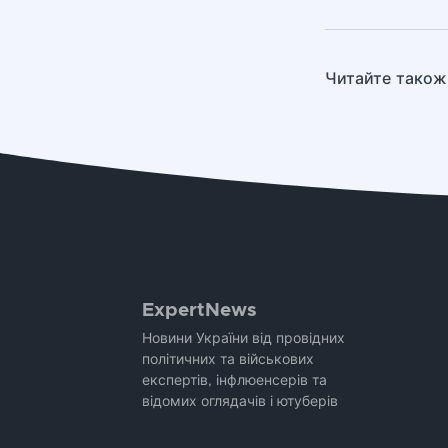
Читайте також
ExpertNews
Новини України від провідних
політичних та військових
експертів, інфлюенсерів та
відомих оглядачів і ютуберів