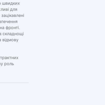
о швидких
жливі для
 зацікавлені
езпечення
на фронті.
а складнощі
з відмову
страктних
ву роль