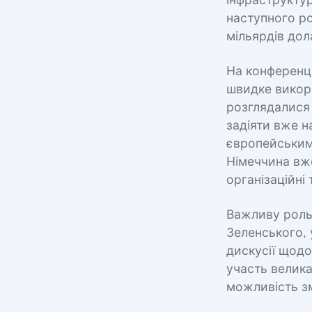
інфраструктур
наступного ро
мільярдів дол
На конференці
швидке викори
розглядалися 
задіяти вже 
європейським
Німеччина вж
організаційні
Важливу роль 
Зеленського, 
дискусії щодо
участь велика
можливість зм