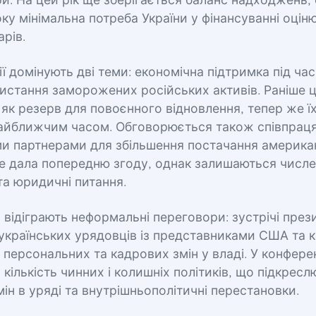
и. На цей рік ще зберігається баланс надходжень,
ку мінімальна потреба України у фінансуванні оцін
арів.
ї домінують дві теми: економічна підтримка під час
стання заморожених російських активів. Раніше ц
як резерв для повоєнного відновлення, тепер же ї
найближчим часом. Обговорюється також співпраця
и партнерами для збільшення постачання американ
е дала попередню згоду, однак залишаються числе
 та юридичні питання.
відіграють неформальні переговори: зустрічі през
українських урядовців із представниками США та к
 персональних та кадрових змін у владі. У конферен
 кількість чинних і колишніх політиків, що підкресл
ін в уряді та внутрішньополітичні перестановки.