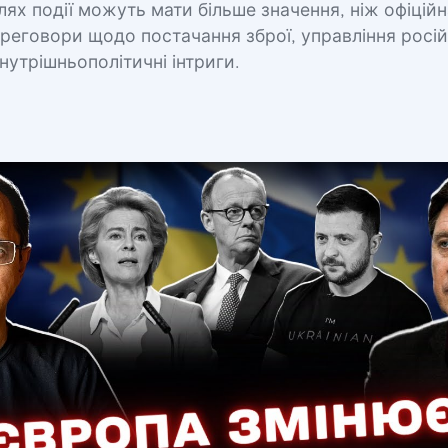
олях події можуть мати більше значення, ніж офіцій
реговори щодо постачання зброї, управління росі
нутрішньополітичні інтриги.