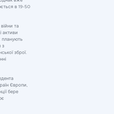
 однак вже
юється в 19-50
 війни та
і активи
х планують
 з
ської зброї.
нні
идента
раїн Європи,
ції бере
ює