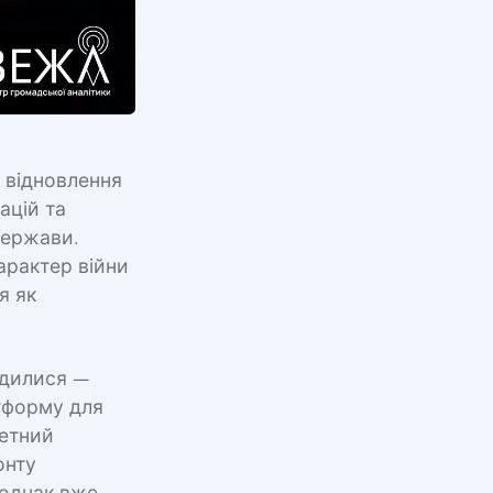
з відновлення
ацій та
держави.
арактер війни
я як
вдилися —
тформу для
жетний
онту