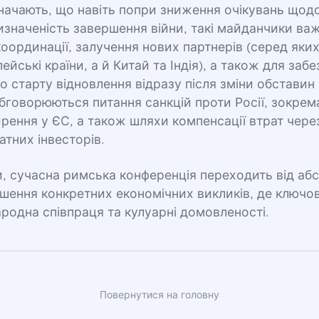
значають, що навіть попри зниження очікувань щод
изначеність завершення війни, такі майданчики ва
оординації, залучення нових партнерів (серед яких
ейські країни, а й Китай та Індія), а також для заб
 старту відновлення відразу після зміни обставин 
бговорюються питання санкцій проти Росії, зокрем
рення у ЄС, а також шляхи компенсації втрат чере
тних інвесторів.
, сучасна римська конференція переходить від аб
ішення конкретних економічних викликів, де ключо
ародна співпраця та кулуарні домовленості.
Повернутися на головну