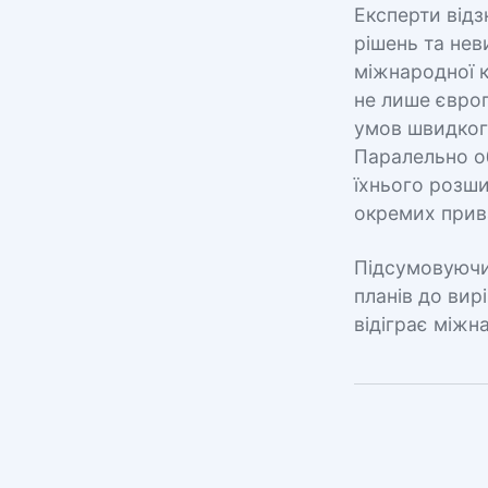
Експерти від
рішень та нев
міжнародної к
не лише європ
умов швидкого
Паралельно о
їхнього розши
окремих прива
Підсумовуючи
планів до вир
відіграє міжн