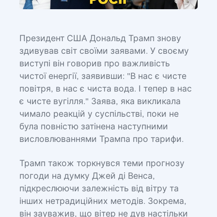
Президент США Дональд Трамп знову
здивував світ своїми заявами. У своєму
виступі він говорив про важливість
чистої енергії, заявивши: "В нас є чисте
повітря, в нас є чиста вода. І тепер в нас
є чисте вугілля." Заява, яка викликала
чимало реакцій у суспільстві, поки не
була повністю затінена наступними
висловлюваннями Трампа про тарифи.
Трамп також торкнувся теми прогнозу
погоди на думку Джей ді Венса,
підкреслюючи залежність від вітру та
інших нетрадиційних методів. Зокрема,
він зауважив, що вітер не дув настільки