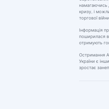
намагаючись 
кризу, і можл
торгової війн
Інформація пр
поширилася в 
отримують гон
Остримання А
України є інш
зростає занеп