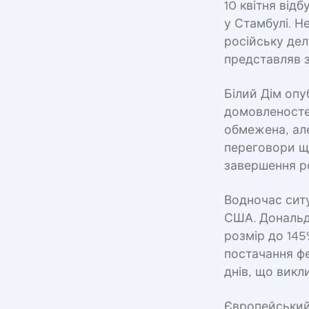
10 квітня ві
у Стамбулі. Н
російську дел
представляв 
Білий Дім опу
домовленосте
обмежена, але
переговори щ
завершення ро
Водночас ситу
США. Дональд 
розмір до 14
постачання фе
днів, що викл
Європейський