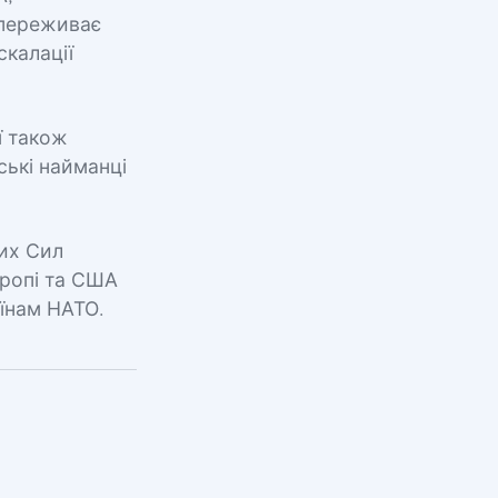
 переживає
скалації
ї також
ські найманці
их Сил
вропі та США
аїнам НАТО.