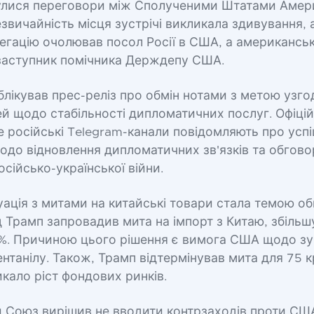
дбулися переговори між Сполученими Штатами Амер
езвичайність місця зустрічі викликала здивування,
егацію очолював посол Росії в США, а американсь
заступник помічника Держдепу США.
блікував прес-реліз про обмін нотами з метою узг
й щодо стабільності дипломатичних послуг. Офіцій
 російські Telegram-канали повідомляють про успі
одо відновлення дипломатичних зв'язків та обгов
сійсько-української війни.
ація з митами на китайські товари стала темою о
Трамп запровадив мита на імпорт з Китаю, збільш
5%. Причиною цього рішення є вимога США щодо з
нтанілу. Також, Трамп відтермінував мита для 75 к
икало ріст фондових ринків.
 Союз вирішив не вводити контрзаходів проти СШ