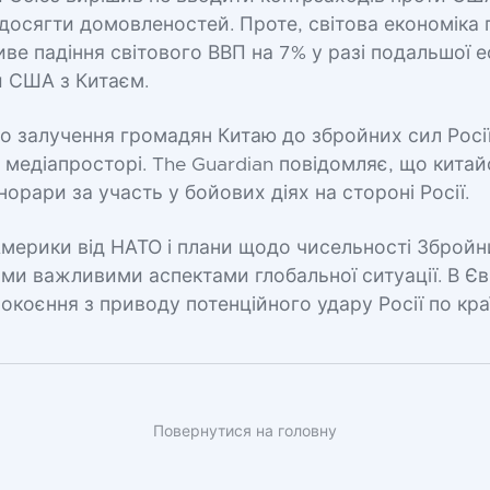
досягти домовленостей. Проте, світова економіка
иве падіння світового ВВП на 7% у разі подальшої е
и США з Китаєм.
о залучення громадян Китаю до збройних сил Росі
медіапросторі. The Guardian повідомляє, що китай
орари за участь у бойових діях на стороні Росії.
мерики від НАТО і плани щодо чисельності Збройн
ими важливими аспектами глобальної ситуації. В Є
окоєння з приводу потенційного удару Росії по кр
Повернутися на головну