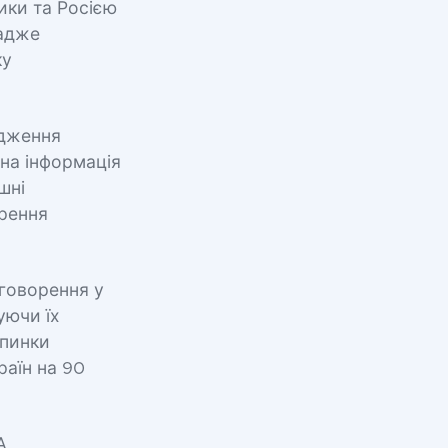
ики та Росією
 адже
ку
одження
на інформація
шні
орення
бговорення у
уючи їх
упинки
раїн на 90
А,