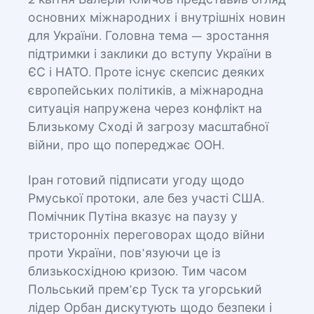
2 квітня Валерій Кличов представив огляд
основних міжнародних і внутрішніх новин
для України. Головна тема — зростання
підтримки і заклики до вступу України в
ЄС і НАТО. Проте існує скепсис деяких
європейських політиків, а міжнародна
ситуація напружена через конфлікт на
Близькому Сході й загрозу масштабної
війни, про що попереджає ООН.
Іран готовий підписати угоду щодо
Рмуської протоки, але без участі США.
Помічник Путіна вказує на паузу у
тристоронніх переговорах щодо війни
проти України, пов’язуючи це із
близькосхідною кризою. Тим часом
Польський прем’єр Туск та угорський
лідер Орбан дискутують щодо безпеки і