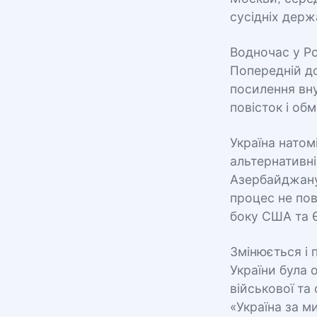
сусідніх держ
Водночас у Ро
Попередній до
посилення вн
повісток і об
Україна натом
альтернативн
Азербайджану
процес не пов
боку США та Є
Змінюється і 
України була
військової та
«Україна за м