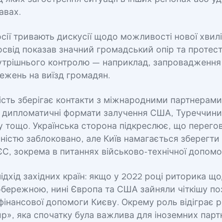
авах.
сії тривають дискусії щодо можливості нової хвилі 
свід показав значний громадський опір та протест
утрішнього контролю — наприклад, запровадження
межень на виїзд громадян.
ість зберігає контакти з міжнародними партнерами
і дипломатичні формати залучення США, Туреччини
 тощо. Українська сторона підкреслює, що перего
ністю заблоковано, але Київ намагається зберегти
С, зокрема в питаннях військово-технічної допомо
підхід західних країн: якщо у 2022 році риторика щ
 обережною, нині Європа та США зайняли чіткішу п
 фінансової допомоги Києву. Окрему роль відіграє 
ир», яка спочатку була важлива для іноземних партн