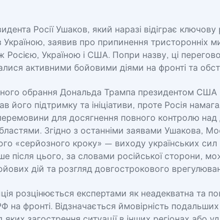
идента Росії Ушаков, який наразі відіграє ключову 
з Україною, заявив про припинення тристоронніх м
 Росією, Україною і США. Попри назву, ці перегов
лися активними бойовими діями на фронті та обст
рного обрання Дональда Трампа президентом США
в його підтримку та ініціативи, проте Росія намаг
перемовини для досягнення повного контролю над
ластями. Згідно з останніми заявами Ушакова, Мо
ого «серйозного кроку» — виходу українських сил і
ше після цього, за словами російської сторони, м
ойових дій та розгляд довгострокового врегулюван
ція розцінюється експертами як неадекватна та пов
 на фронті. Відзначається ймовірність подальших 
 яких загострення ситуації в інших регіонах або у