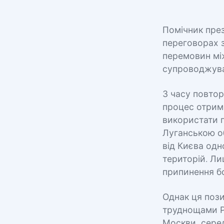
Помічник през
переговорах 
перемовин між
супроводжува
З часу повто
процес отрима
використати 
Луганською об
від Києва одн
територій. Ли
припинення б
Однак ця пози
труднощами РФ
Москви, серед