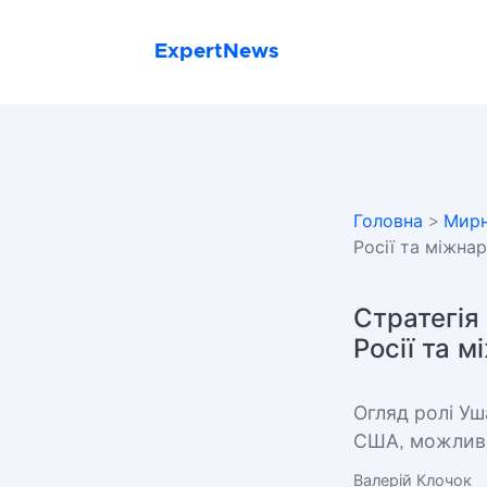
ExpertNews
Головна
>
Мирн
Росії та міжна
Стратегія 
Росії та 
Огляд ролі Уш
США, можливос
Валерій Клочок