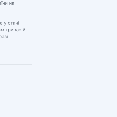
їни на
 у стані
ом триває й
разі