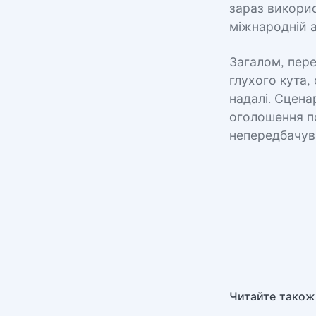
зараз викори
міжнародній а
Загалом, пере
глухого кута,
надалі. Сцена
оголошення по
непередбачува
Читайте також