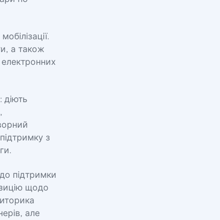
мобілізації.
и, а також
 електронних
: діють
,
ворний
 підтримку з
ги.
одо підтримки
озицію щодо
риторика
ерів, але