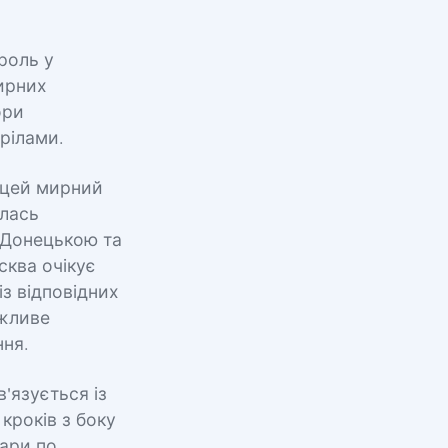
роль у
ирних
ори
рілами.
 цей мирний
алась
 Донецькою та
сква очікує
з відповідних
ожливе
ня.
'язується із
кроків з боку
дари по