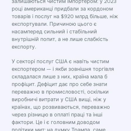
залишаються чистим імпортером: у 2023
році американці придбали за кордоном
товарів і послуг на $920 млрд більше, ніж
експортували. Причиною цього є
насамперед сильний і стабільний
внутрішній попит, а не лише слабкість
експорту.
У секторі послуг США є навіть чистим
експортером — і якби зовнішня торгівля
складалася лише з них, країна мала б
профіцит. Дефіцит дає про себе знати
переважно в промисловості, оскільки
виробничі витрати у США вищі, ніж у
країнах, що розвиваються, переважно
через різницю в оплаті праці та інші
фактори. Це і є головним доводом
політики мит: на думку Трампа, саме