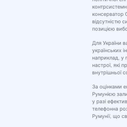
контрсистемн
консерватор С
відсутністю с
позицією вибо
Для України в
українських і
наприклад, у 
настрої, які 
внутрішньої с
За оцінками е
Румунією зал
у разі ефекти
телефонна ро
Румунії, що с