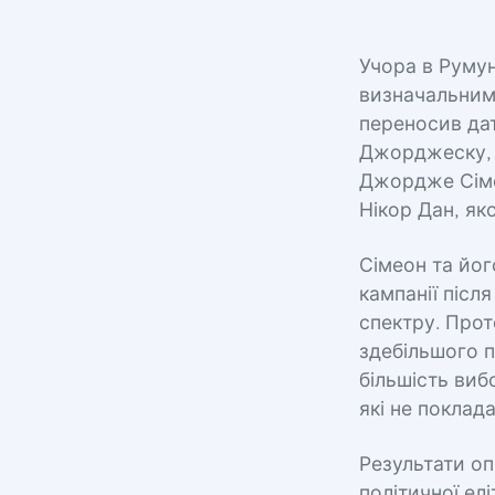
Учора в Румун
визначальними
переносив дат
Джорджеску, 
Джордже Сіме
Нікор Дан, я
Сімеон та йог
кампанії піс
спектру. Прот
здебільшого 
більшість виб
які не поклад
Результати оп
політичної ел