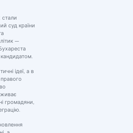
х стали
ний суд країни
та
літик —
Бухареста
 кандидатом.
чні ідеї, а в
 правого
тво
оживає
ні громадяни,
еграцію.
оновлення
і, а