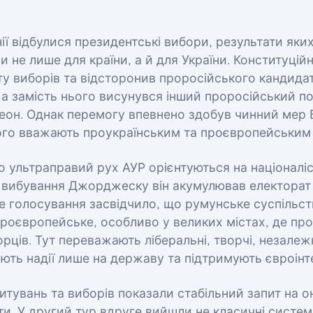
ії відбулися президентські вибори, результати яки
 не лише для країни, а й для України. Конституцій
у виборів та відсторонив проросійського кандида
а замість нього висунувся інший проросійський по
он. Однак перемогу впевнено здобув чинний мер 
кого вважають проукраїнським та проєвропейським
о ультраправий рух АУР орієнтуються на націоналісти
ля вибування Джорджеску він акумулював електорат
е голосування засвідчило, що румунське суспільс
проєвропейське, особливо у великих містах, де пр
орців. Тут переважають ліберальні, творчі, незалеж
ають надії лише на державу та підтримують євроінт
итувань та виборів показали стабільний запит на 
іти. У другий тур вдруге вийшли не класичні системн