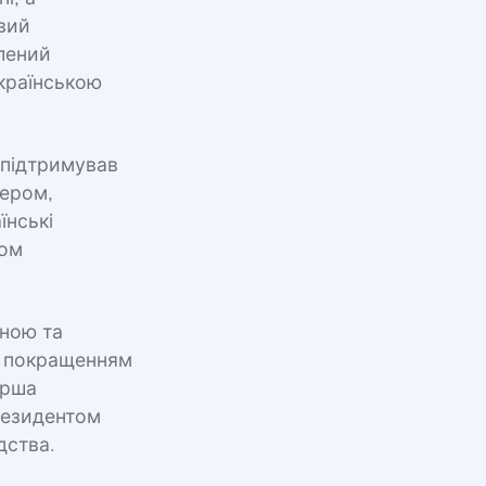
вий
влений
українською
 підтримував
нером,
їнські
ком
їною та
м покращенням
ерша
резидентом
дства.