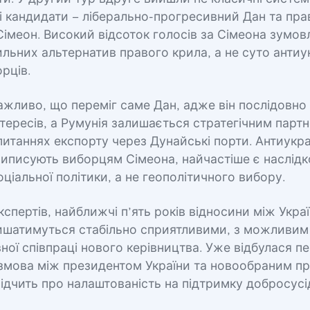
і кандидати – ліберально-прогресивний Дан та пра
імеон. Високий відсоток голосів за Сімеона зумо
ильних альтернатив правого крила, а не суто анти
рців.
ажливо, що переміг саме Дан, адже він послідовно
нтересів, а Румунія залишається стратегічним парт
питаннях експорту через Дунайські порти. Антиукра
приписують виборцям Сімеона, найчастіше є наслід
оціальної політики, а не геополітичного вибору.
кспертів, найближчі п’ять років відносини між Укра
ишатимуться стабільно сприятливими, з можливи
вної співпраці нового керівництва. Уже відбулася п
змова між президентом України та новообраним п
відчить про налаштованість на підтримку добросусі