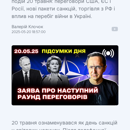
подій 20 травня: переговори США, ЄС і
Росії, нові пакети санкцій, торгівля з РФ і
вплив на перебіг війни в Україні.
Валерій Клочок
2025-05-20 18:57:00
20 травня ознаменувався як день санкцій