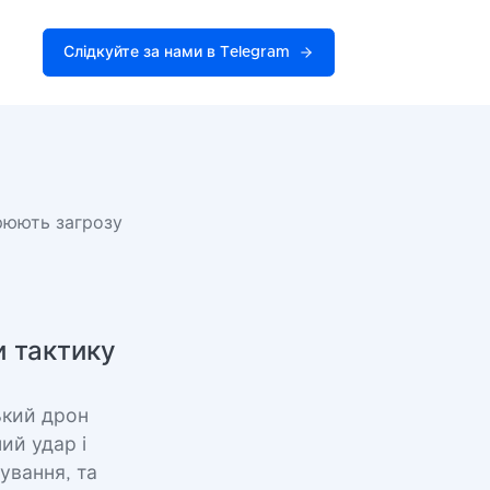
Слідкуйте за нами в Telegram
рюють загрозу
и тактику
ський дрон
ий удар і
ування, та