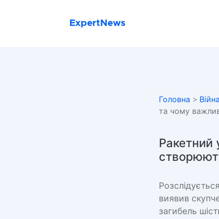
ExpertNews
Головна
>
Війн
та чому важли
Ракетний 
створюють
Розслідується
виявив скупче
загибель шіст