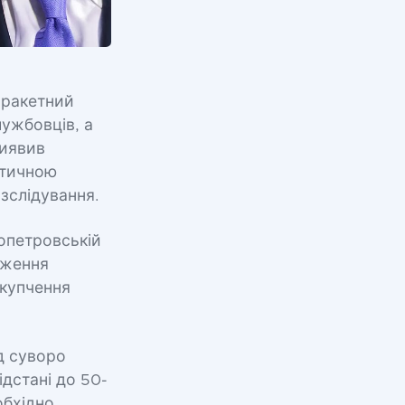
я ракетний
лужбовців, а
виявив
стичною
зслідування.
ропетровській
дження
скупчення
д суворо
дстані до 50-
обхідно