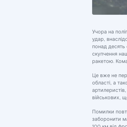
Учора на полі
удар, внаслід
понад десять 
скупчення наш
ракетою. Кома
Це вже не пер
області, а та
артилеристів,
військових, щ
Помилки повт
заборонити ма
100 км від фр