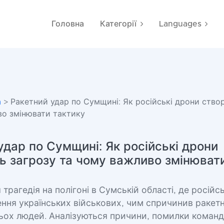
Головна
Категорії
Languages
а
> Ракетний удар по Сумщині: Як російські дрони ство
во змінювати тактику
удар по Сумщині: Як російські дрони
 загрозу та чому важливо змінюват
 трагедія на полігоні в Сумській області, де росій
ння українських військових, чим спричинив ракетн
ьох людей. Аналізуються причини, помилки команд