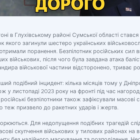
гоні в Глухівському районі Сумської області ставс
ок якого загинули шестеро українських військовос
отримали поранення. Безпілотник російських сил 
их військових, після чого була завдана атака балі
ндира військової частини відсторонено, триває ро
ший подібний інцидент: кілька місяців тому у Дніп
кож у листопаді 2023 року на фронті під час нагоро
 російські безпілотники також зафіксували масові 
о теж призвело до ракетних ударів і жертв.
орюються. Для недопущення подібних трагедій слі
сові скупчення військових у тилових районах на ві
онту без надійного маскування та розподілення. Не