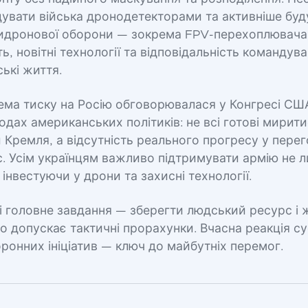
увати війська дронодетекторами та активніше буд
идронової оборони — зокрема FPV-перехоплювач
ть, новітні технології та відповідальність команду
ькі життя.
ма тиску на Росію обговорювалася у Конгресі США
ходах американських політиків: не всі готові мирити
 Кремля, а відсутність реального прогресу у пере
с. Усім українцям важливо підтримувати армію не 
 інвестуючи у дрони та захисні технології.
 і головне завдання — зберегти людський ресурс і
то допускає тактичні прорахунки. Вчасна реакція су
ронних ініціатив — ключ до майбутніх перемог.