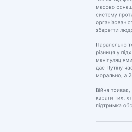
масово оснащ
систему прот
організованіс
зберегти людс
Паралельно те
різниця у під
маніпуляціями
дає Путіну ча
морально, а й
Війна триває,
карати тих, х
підтримка обо