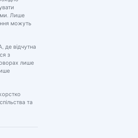
увати
ами. Лише
вання можуть
, де відчутна
ся з
говорах лише
лише
 жорстко
спільства та