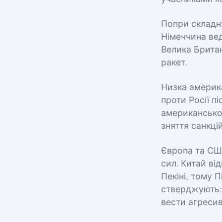
Попри складн
Німеччина вед
Велика Британ
ракет.
Низка америка
проти Росії п
американськог
зняття санкці
Європа та СШ
сил. Китай ві
Пекіні, тому 
стверджують: 
вести агресивн