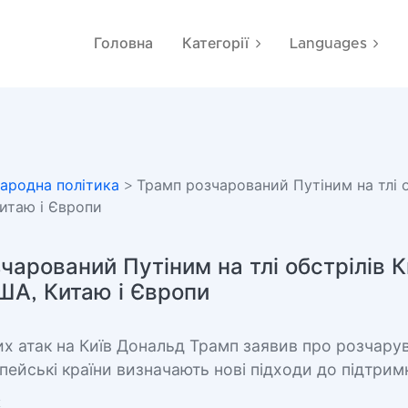
Головна
Категорії
Languages
ародна політика
> Трамп розчарований Путіним на тлі о
итаю і Європи
чарований Путіним на тлі обстрілів К
ША, Китаю і Європи
х атак на Київ Дональд Трамп заявив про розчарува
опейські країни визначають нові підходи до підтрим
к