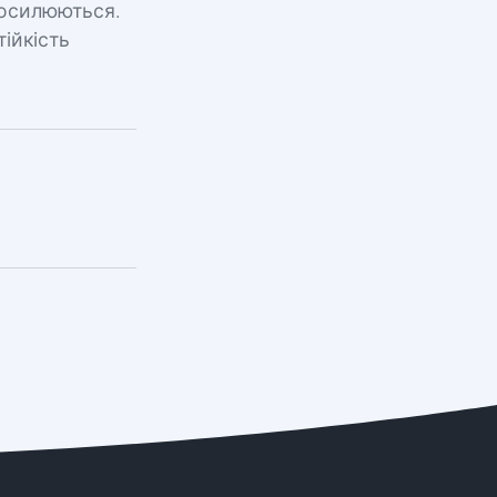
посилюються.
ійкість