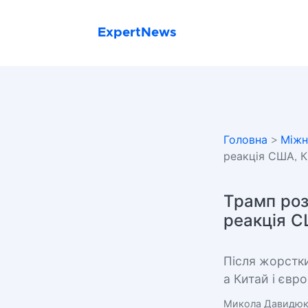
ExpertNews
Головна
>
Міжн
реакція США, К
Трамп роз
реакція С
Після жорстки
а Китай і євр
Микола Давидю