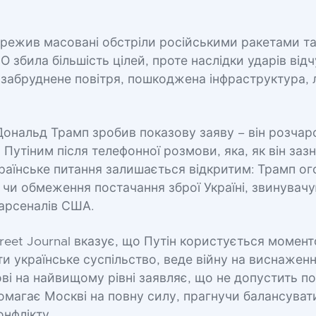
ережив масовані обстріли російськими ракетами т
О збила більшість цілей, проте наслідки ударів відч
 забруднене повітря, пошкоджена інфраструктура, 
Дональд Трамп зробив показову заяву – він розча
утіним після телефонної розмови, яка, як він зазн
країнське питання залишається відкритим: Трамп о
 чи обмеження постачання зброї Україні, звинувач
 арсеналів США.
treet Journal вказує, що Путін користується момен
и українське суспільство, веде війну на виснажен
ві на найвищому рівні заявляє, що не допустить по
омагає Москві на повну силу, прагнучи балансуват
нфлікту.