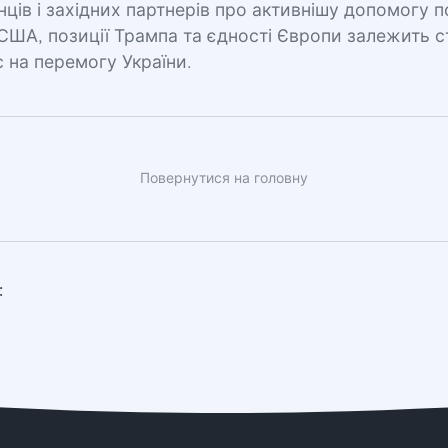
нців і західних партнерів про активнішу допомогу 
 США, позиції Трампа та єдності Європи залежить ст
с на перемогу України.
Повернутися на головну
: