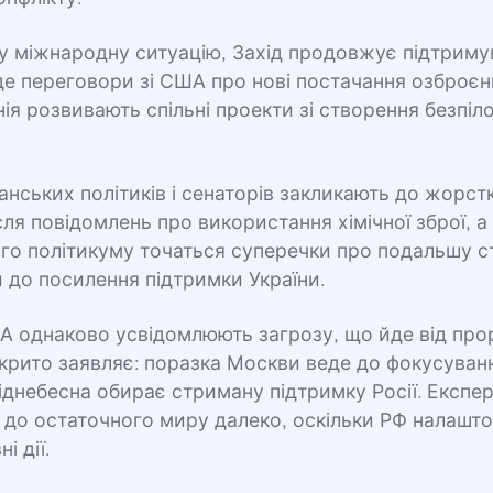
у міжнародну ситуацію, Захід продовжує підтримув
е переговори зі США про нові постачання озброєн
ія розвивають спільні проекти зі створення безпіло
нських політиків і сенаторів закликають до жорст
ісля повідомлень про використання хімічної зброї, а
о політикуму точаться суперечки про подальшу ст
й до посилення підтримки України.
А однаково усвідомлюють загрозу, що йде від про
дкрито заявляє: поразка Москви веде до фокусуван
Піднебесна обирає стриману підтримку Росії. Експе
до остаточного миру далеко, оскільки РФ налашто
і дії.