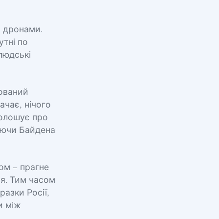
а дронами.
утні по
людські
рований
ачає, нічого
голошує про
уючи Байдена
том – прагне
ня. Тим часом
разки Росії,
и між