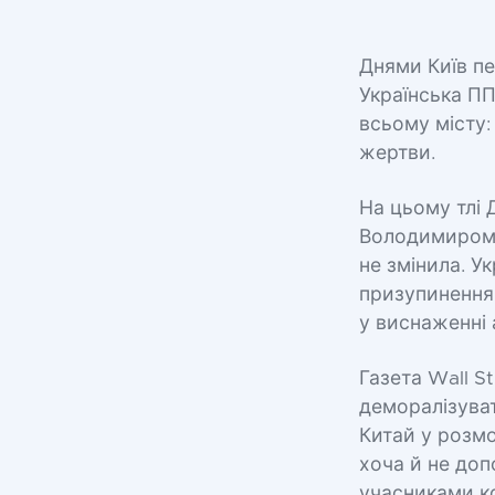
Днями Київ п
Українська ПП
всьому місту:
жертви.
На цьому тлі 
Володимиром П
не змінила. У
призупинення
у виснаженні
Газета Wall S
деморалізуват
Китай у розмо
хоча й не доп
учасниками ко