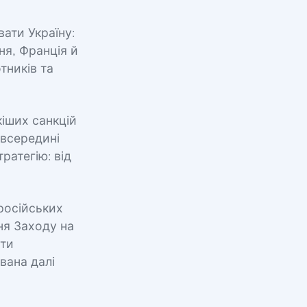
ати Україну:
ня, Франція й
тників та
кіших санкцій
 всередині
ратегію: від
російських
ня Заходу на
рти
вана далі