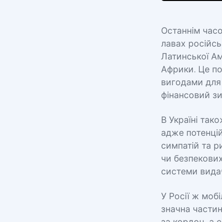
Останнім часо
лавах російсь
Латинської Ам
Африки. Це по
вигодами для
фінансовий зис
В Україні так
адже потенцій
симпатій та р
чи безпекових
системи видач
У Росії ж моб
значна частин