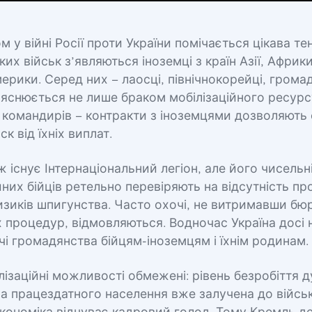
м у війні Росії проти України помічається цікава те
ких військ з’являються іноземці з країн Азії, Африки
ерики. Серед них – лаосці, північнокорейці, грома
яснюється не лише браком мобілізаційного ресурсу
 командирів – контракти з іноземцями дозволяють
к від їхніх виплат.
ож існує Інтернаціональний легіон, але його чисельн
них бійців ретельно перевіряють на відсутність п
изиків шпигунства. Часто охочі, не витримавши б
 процедур, відмовляються. Водночас Україна досі н
і громадянства бійцям-іноземцям і їхнім родинам.
ілізаційні можливості обмежені: рівень безробіття 
а працездатного населення вже залучена до військ