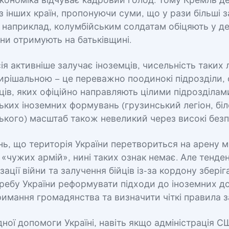
економіка відчуває кадровий голод. Тому Кремль де
 з інших країн, пропонуючи суми, що у рази більші 
 – наприклад, колумбійським солдатам обіцяють у де
они отримують на батьківщині.
сія активніше залучає іноземців, чисельність таких 
ирішальною – це переважно поодинокі підрозділи, 
ців, яких офіційно направляють цілими підрозділами
ьких іноземних формувань (грузинський легіон, бі
ького) масштаб також невеликий через високі безп
нь, що територія України перетвориться на арену 
«чужих армій», нині таких ознак немає. Але тенден
зації війни та залучення бійців із-за кордону зберіг
ребу України реформувати підходи до іноземних д
имання громадянства та визначити чіткі правила з
ідної допомоги Україні, навіть якщо адміністрація 