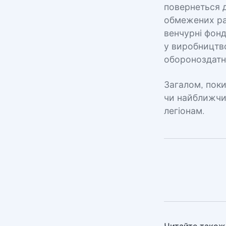
повернеться д
обмежених рам
венчурні фонд
у виробництво
обороноздатн
Загалом, поки
чи найближчи
легіонам.