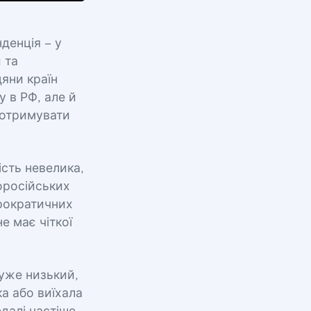
нденція – у
 та
дяни країн
 в РФ, але й
 отримувати
ість невелика,
роросійських
юрократичних
е має чіткої
дуже низький,
а або виїхала