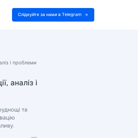
Слідкуйте за нами в Telegram
наліз і проблеми
ї, аналіз і
руднощі та
ивацію
пливу.