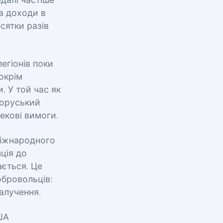
далі частіше
за доходи в
сятки разів
легіонів поки
окрім
. У той час як
лоруський
екові вимоги.
міжнародного
ція до
ається. Це
обровольців:
алучення.
США