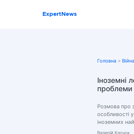
ExpertNews
Головна
>
Війн
Іноземні л
проблеми
Розмова про з
особливості у
іноземних най
Валерій Клочок