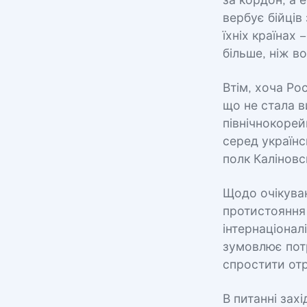
за кордон, а 
вербує бійців
їхніх країнах
більше, ніж в
Втім, хоча Ро
що не стала в
північнокорей
серед українс
полк Каліновс
Щодо очікува
протистояння 
інтернаціоналі
зумовлює пот
спростити отр
В питанні зах