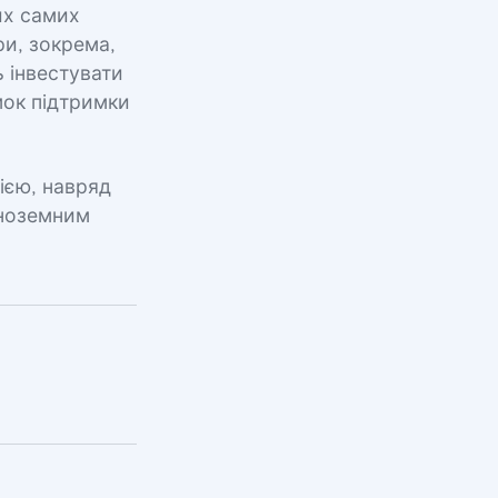
их самих
ри, зокрема,
ь інвестувати
мок підтримки
ією, навряд
іноземним