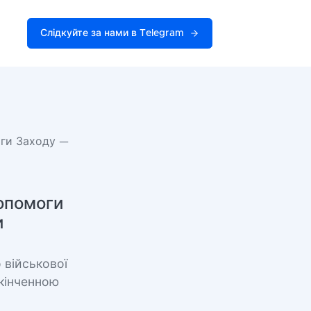
Слідкуйте за нами в Telegram
оги Заходу —
допомоги
и
 військової
скінченною