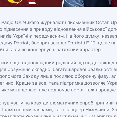
я Радіо UA Чикаго журналіст і письменник Остап Д
о піднесення з приводу відновлення військової д
ників Україні є передчасним. На його думку, незв
дачу Patriot, боєприпасів до Patriot і F-16, це не 
йни, а лише консервує її затяжний характер.
ажив, що односкладний радісний підхід до такої д
ля розуміння складної багатошарової реальності ві
 допомога Заходу лише посилює оборонну фазу, ал
тегічно. Краще за все, така підтримка дозволяє Укра
 якомога довше, але водночас ворог теж нарощує 
рнув увагу на крах дипломатичних спроб припинити
 Трамп своїми заявами, так і канцлер Німеччини. За
тримувати Україну лише настільки, щоб зберігати р