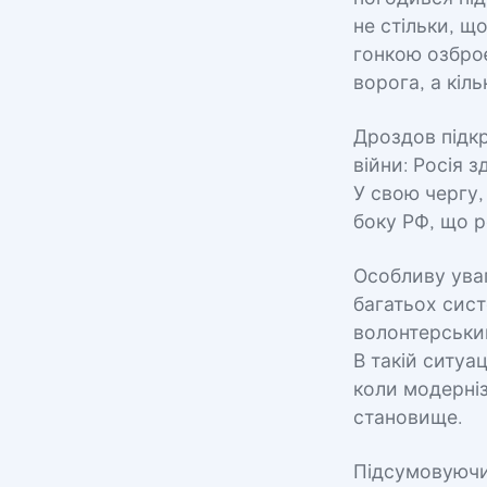
не стільки, щ
гонкою озбро
ворога, а кіль
Дроздов підк
війни: Росія 
У свою чергу,
боку РФ, що 
Особливу уваг
багатьох сист
волонтерський
В такій ситуа
коли модерніз
становище.
Підсумовуючи