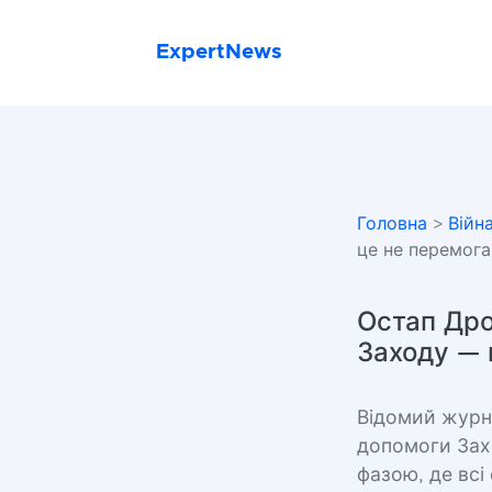
ExpertNews
Головна
>
Війн
це не перемога,
Остап Дро
Заходу — ц
Відомий журна
допомоги Захо
фазою, де всі