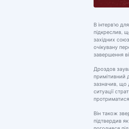
В інтерв'ю дл
підкреслив, щ
західних союз
очікувану пере
завершення ві
Дроздов заув
примітивний д
зазначив, що
ситуації стра
протриматися
Він також зве
підтвердив як
погодився під