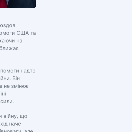
роздов
опомоги США та
ажаючи на
наближає
опомоги надто
йни. Він
е не змінює
їні
сили.
 війну, що
хід наче
івновагу, але