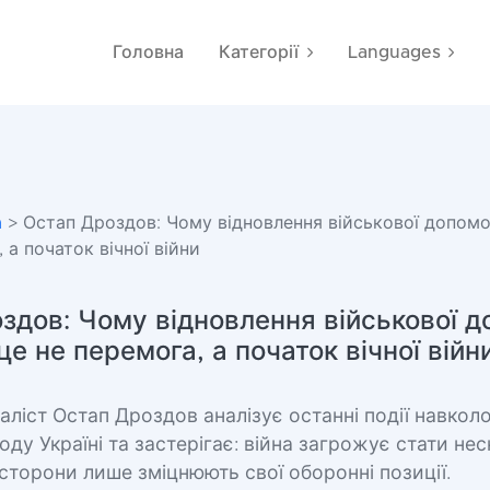
Головна
Категорії
Languages
а
> Остап Дроздов: Чому відновлення військової допом
 а початок вічної війни
здов: Чому відновлення військової 
е не перемога, а початок вічної війн
ліст Остап Дроздов аналізує останні події навколо
ду Україні та застерігає: війна загрожує стати не
 сторони лише зміцнюють свої оборонні позиції.