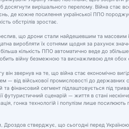
об досягнути вирішального перелому. Війна стає в
єнь, де кожне посилення української ППО породжує
кість обстрілів зростає.
реслив, що дрони стали найдешевшим та масовим 
здатна виробляти їх сотнями щодня за рахунок знач
 більша кількість ППО автоматично веде до збільше
робить війну безмежною та виснажливою для обох с
у він звернув на те, що війна стає економічно виг
ем — від військової промисловості до державних с
 та фінансовий сегмент підлаштовується під трива
ції футуристичний сценарій — життя в стані нескінче
ація, гонка технологій і популізм лише посилюють 
, Дроздов стверджує, що сьогодні перед Україною