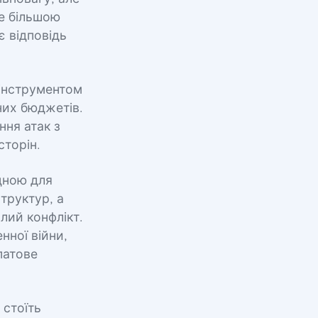
се більшою
 відповідь
інструментом
них бюджетів.
ння атак з
торін.
ідною для
труктур, а
лий конфлікт.
нної війни,
патове
 стоїть