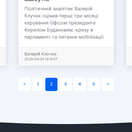
Політичний аналітик Валерій
Клучок оцінив перші три місяці
керування Офісом президента
Кирилом Будановим, кризу в
парламенті та питання мобілізації.
Валерій Клочок
2026-04-04 13:14:57
<
1
2
3
4
5
>