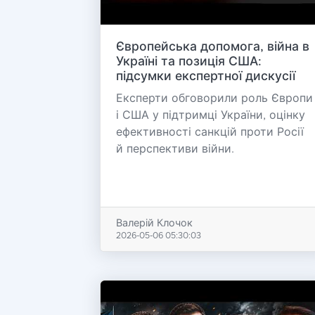
Європейська допомога, війна в
Україні та позиція США:
підсумки експертної дискусії
Експерти обговорили роль Європи
і США у підтримці України, оцінку
ефективності санкцій проти Росії
й перспективи війни.
Валерій Клочок
2026-05-06 05:30:03