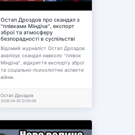
Остап Дроздов про скандал з
"плівками Міндіча", експорт
зброї та атмосферу
безпорадності в суспільстві
Відомий журналіст Остап Дроздов
аналізує скандал навколо "плівок
Міндіча", відкриття експорту зброї
та соціально-психологічні аспекти
війни.
Остап Дроздов
2026-04-30 12:00:06