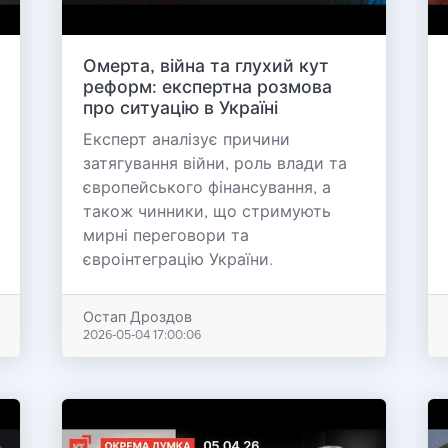
Омерта, війна та глухий кут
реформ: експертна розмова
про ситуацію в Україні
Експерт аналізує причини
затягування війни, роль влади та
європейського фінансування, а
також чинники, що стримують
мирні переговори та
євроінтеграцію України.
Остап Дроздов
2026-05-04 17:00:06