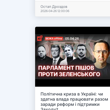
Остап Дроздов
2026-04-26 12:00:06
Політична криза в Україні: чи
здатна влада працювати разом
заради реформ і підтримки
Заходу?