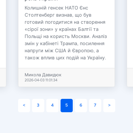
Колишній генсек НАТО Єнс
Столтенберг визнав, що був
готовий погодитися на створення
«сірої зони» у країнах Балтії та
Польщі на користь Москви. Аналіз
змін у кабінеті Трампа, посилення
напруги між США й Європою, а
також вплив цих подій на Україну.
Микола Давидюк
2026-04-03 11:01:34
<
3
4
5
6
7
>