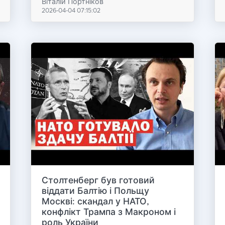
Віталій Портніков
2026-04-04 07:15:02
Столтенберг був готовий
віддати Балтію і Польщу
Москві: скандал у НАТО,
конфлікт Трампа з Макроном і
роль України