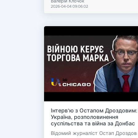
Валерій Клочок
2026-04-04 09:06:02
Інтерв’ю з Остапом Дроздовим:
Україна, розполовинення
суспільства та війна за Донбас
Відомий журналіст Остап Дроздов