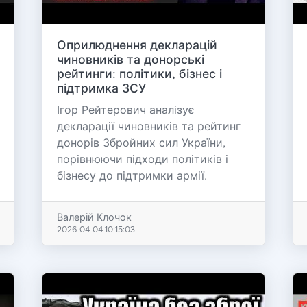
Оприлюднення декларацій
чиновників та донорські
рейтинги: політики, бізнес і
підтримка ЗСУ
Ігор Рейтерович аналізує
декларації чиновників та рейтинг
донорів Збройних сил України,
порівнюючи підходи політиків і
бізнесу до підтримки армії.
Валерій Клочок
2026-04-04 10:15:03